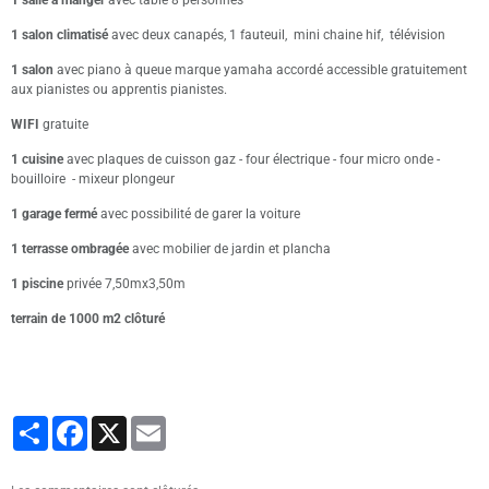
1 salle à manger
avec table 8 personnes
1 salon climatisé
avec deux canapés, 1 fauteuil, mini chaine hif, télévision
1 salon
avec piano à queue marque yamaha accordé accessible gratuitement
aux pianistes ou apprentis pianistes.
WIFI
gratuite
1 cuisine
avec plaques de cuisson gaz - four électrique - four micro onde -
bouilloire - mixeur plongeur
1 garage fermé
avec possibilité de garer la voiture
1 terrasse ombragée
avec mobilier de jardin et plancha
1 piscine
privée 7,50mx3,50m
terrain de 1000 m2 clôturé
Partager
Facebook
X
Email