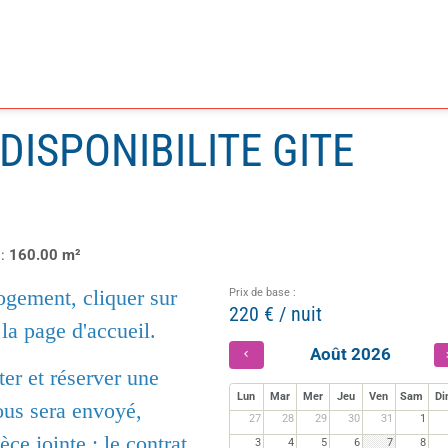
DISPONIBILITE GITE
 :
160.00 m²
ogement, cliquer sur
Prix de base :
220 € / nuit
 la page d'accueil.
Août 2026
er et réserver une
Lun
Mar
Mer
Jeu
Ven
Sam
D
ous sera envoyé,
27
28
29
30
31
1
ce jointe : le contrat
3
4
5
6
7
8