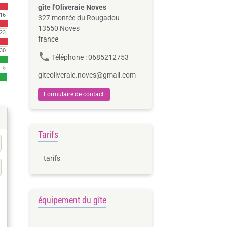
gîte l'Oliveraie Noves
16
327 montée du Rougadou
13550 Noves
23
france
30
Téléphone : 0685212753
6
giteoliveraie.noves@gmail.com
Formulaire de contact
Tarifs
tarifs
équipement du gîte