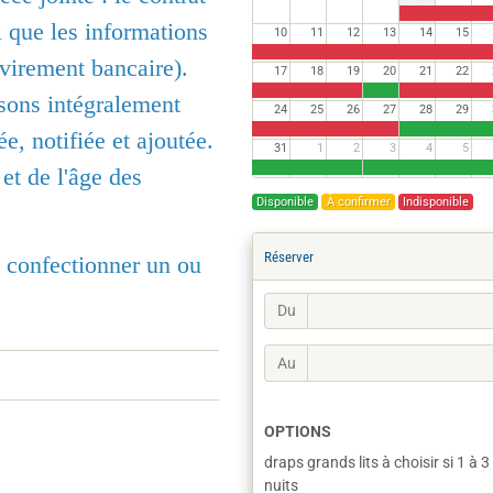
i que les informations
10
11
12
13
14
15
virement bancaire).
17
18
19
20
21
22
sons intégralement
24
25
26
27
28
29
e, notifiée et ajoutée.
31
1
2
3
4
5
et de l'âge des
Disponible
À confirmer
Indisponible
Réserver
s confectionner un ou
Du
Au
OPTIONS
draps grands lits à choisir si 1 à 3
nuits